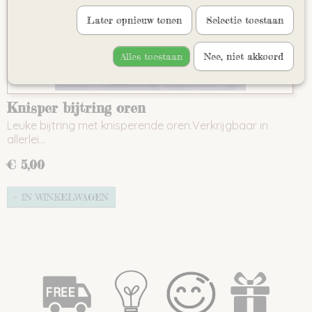
Later opnieuw tonen
Selectie toestaan
Alles toestaan
Nee, niet akkoord
Knisper bijtring oren
Leuke bijtring met knisperende oren.Verkrijgbaar in
allerlei…
€ 5,00
IN WINKELWAGEN