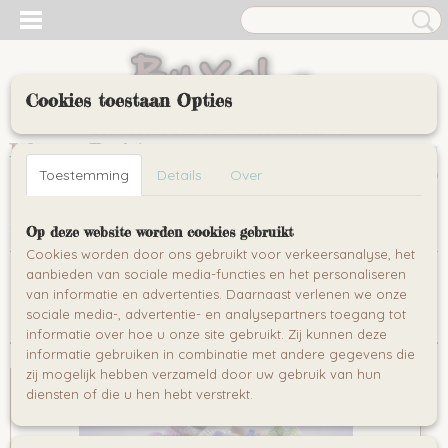
Cookies toestaan Opties
Inloggen
Registreren
UW WINKELWAGEN
Geen producten
Toestemming
Details
Over
(0)
Home
Op deze website worden cookies gebruikt
>
>
Knisper bijtring oren
Cookies worden door ons gebruikt voor verkeersanalyse, het
aanbieden van sociale media-functies en het personaliseren
Sorteer op:
van informatie en advertenties. Daarnaast verlenen we onze
sociale media-, advertentie- en analysepartners toegang tot
informatie over hoe u onze site gebruikt. Zij kunnen deze
informatie gebruiken in combinatie met andere gegevens die
zij mogelijk hebben verzameld door uw gebruik van hun
diensten of die u hen hebt verstrekt.