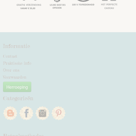
Informatie
Contact
Praktische info
Over ons
Voorwaarden
Herroeping
Categorieën
Betaalmethodes